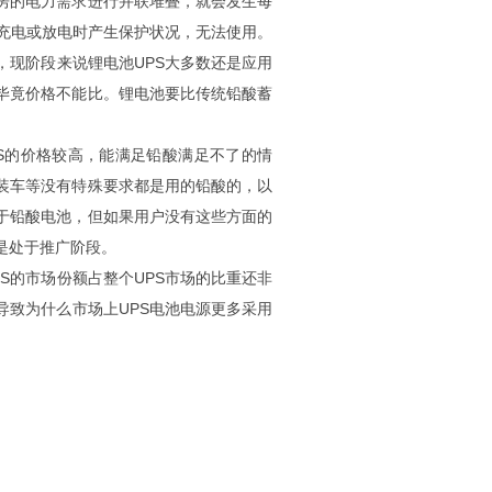
个机房的电力需求进行并联堆叠，就会发生每
在充电或放电时产生保护状况，无法使用。
，现阶段来说锂电池UPS大多数还是应用
，毕竟价格不能比。锂电池要比传统铅酸蓄
PS的价格较高，能满足铅酸满足不了的情
装车等没有特殊要求都是用的铅酸的，以
于铅酸电池，但如果用户没有这些方面的
是处于推广阶段。
的市场份额占整个UPS市场的比重还非
导致为什么市场上UPS电池电源更多采用