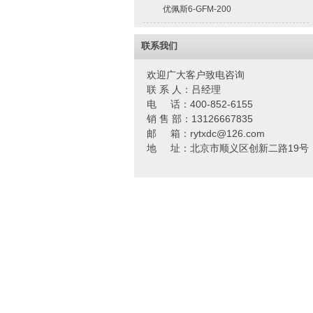
优佩斯6-GFM-200
联系我们
欢迎广大客户致电咨询
联 系 人：吕经理
电 话：400-852-6155
销 售 部：13126667835
邮 箱：rytxdc@126.com
地 址：北京市顺义区创新二路19号