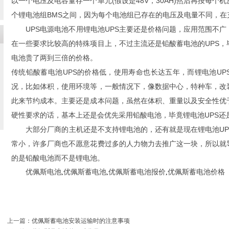
以一个电压及电容量存一个单元(假设是48V，30AH)然后再按每
个锂电池组BMS之间，因为每个电池组已存在的电压及电量不同，
UPS电源电池不用锂电池UPS主要还是价格问题，应用范围不广
在一些要求比较高的特殊项目上，不过主流还是铅酸蓄电池的UPS
电池贵了两到三倍的价格。
传统铅酸蓄电池UPS的价格低，使用寿命也长达五年，而锂电池U
况，比如体积，使用环境等，一般情况下，像数据中心，特种车，改
此来节约成本。主要还是成本问题，虽然在体积、重量以及安全性优
硬性要求的话，基本上还是会优先采用铅酸电池，毕竟锂电池UPS还
大部分厂商的主机还是不支持锂电池的，还有就是现在锂电池UPS
常小，许多厂商也不愿意花费过多的人力物力去推广这一块，所以就
的是铅酸电池而不是锂电池。
优佩斯电池
,
优佩斯蓄电池
,
优佩斯蓄电池报价
,
优佩斯蓄电池价格
上一篇
：
优佩斯蓄电池安装运输时的注意事项